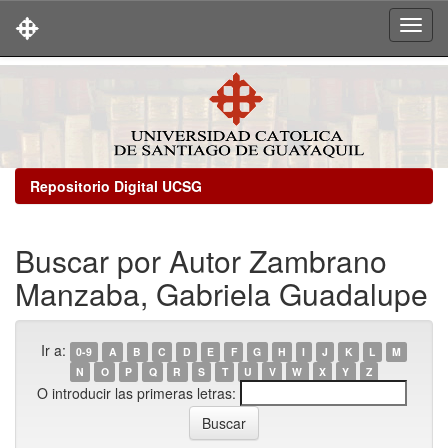
Skip
navigation
Repositorio Digital UCSG
Buscar por Autor Zambrano
Manzaba, Gabriela Guadalupe
Ir a:
0-9
A
B
C
D
E
F
G
H
I
J
K
L
M
N
O
P
Q
R
S
T
U
V
W
X
Y
Z
O introducir las primeras letras: