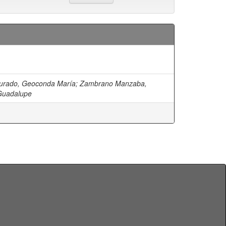
urado, Geoconda María
;
Zambrano Manzaba,
Guadalupe