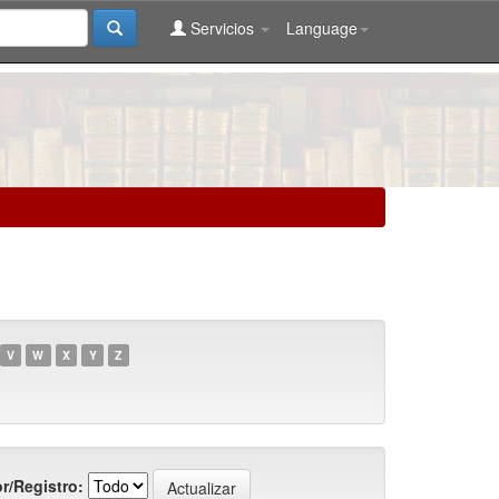
Servicios
Language
V
W
X
Y
Z
r/Registro: