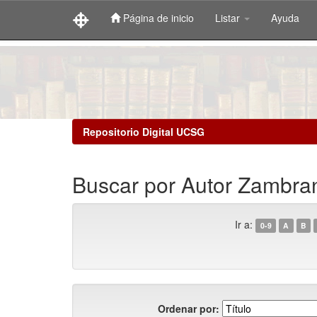
Página de inicio
Listar
Ayuda
Skip
navigation
Repositorio Digital UCSG
Buscar por Autor Zambra
Ir a:
0-9
A
B
Ordenar por: