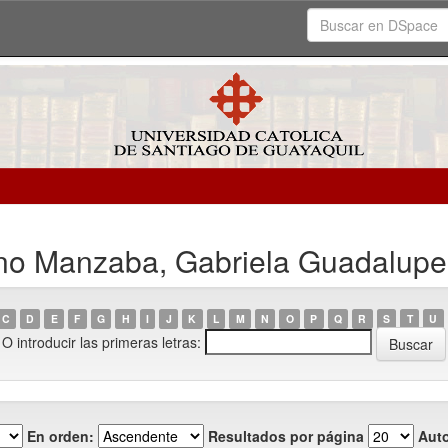
no Manzaba, Gabriela Guadalupe
C
D
E
F
G
H
I
J
K
L
M
N
O
P
Q
R
S
T
U
O introducir las primeras letras:
En orden:
Resultados por página
Auto