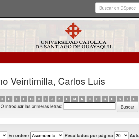
 Veintimilla, Carlos Luis
C
D
E
F
G
H
I
J
K
L
M
N
O
P
Q
R
S
T
U
O introducir las primeras letras:
En orden:
Resultados por página
Auto