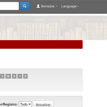
Servicios
Language
V
W
X
Y
Z
r/Registro: