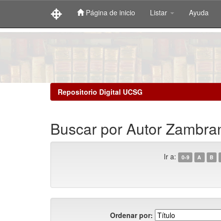
Página de inicio
Listar
Ayuda
Skip
navigation
Repositorio Digital UCSG
Buscar por Autor Zambrano
Ir a:
0-9
A
B
Ordenar por: