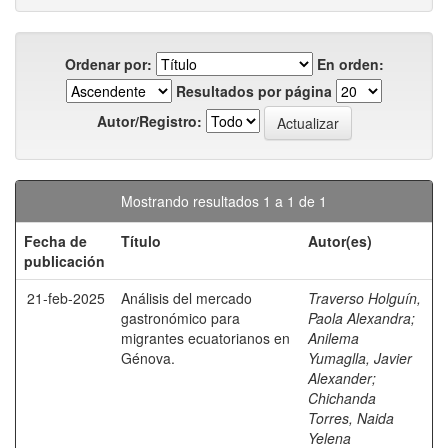
Ordenar por:
En orden:
Resultados por página
Autor/Registro:
Mostrando resultados 1 a 1 de 1
Fecha de
Título
Autor(es)
publicación
21-feb-2025
Análisis del mercado
Traverso Holguín,
gastronómico para
Paola Alexandra
;
migrantes ecuatorianos en
Anilema
Génova.
Yumaglla, Javier
Alexander
;
Chichanda
Torres, Naida
Yelena