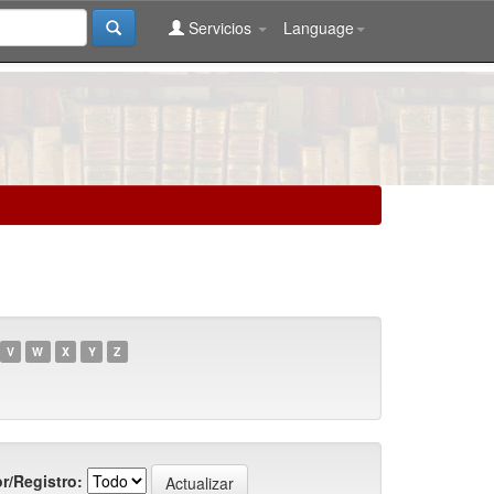
Servicios
Language
V
W
X
Y
Z
r/Registro: