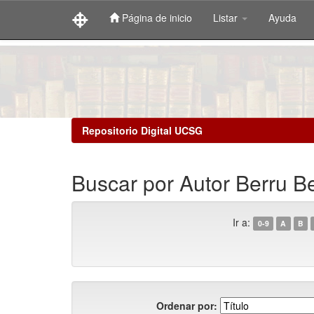
Página de inicio
Listar
Ayuda
Skip
navigation
Repositorio Digital UCSG
Buscar por Autor Berru B
Ir a:
0-9
A
B
Ordenar por: