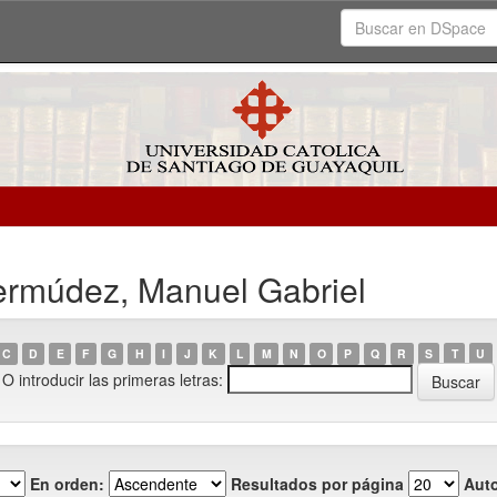
ermúdez, Manuel Gabriel
C
D
E
F
G
H
I
J
K
L
M
N
O
P
Q
R
S
T
U
O introducir las primeras letras:
En orden:
Resultados por página
Auto