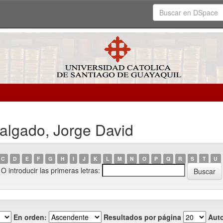
algado, Jorge David
C
D
E
F
G
H
I
J
K
L
M
N
O
P
Q
R
S
T
U
O introducir las primeras letras:
En orden:
Resultados por página
Auto