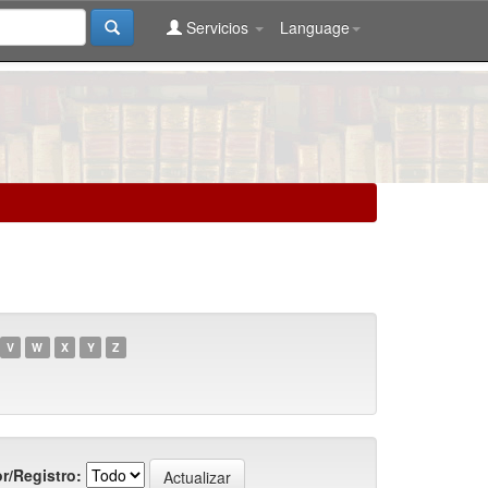
Servicios
Language
V
W
X
Y
Z
r/Registro: