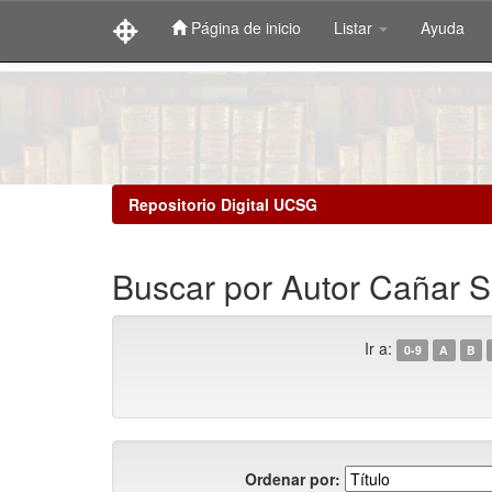
Página de inicio
Listar
Ayuda
Skip
navigation
Repositorio Digital UCSG
Buscar por Autor Cañar S
Ir a:
0-9
A
B
Ordenar por: