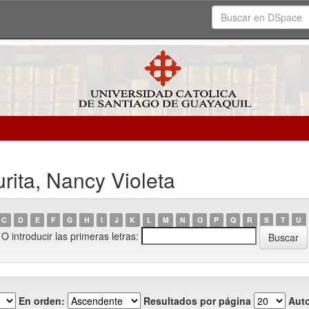
rita, Nancy Violeta
C
D
E
F
G
H
I
J
K
L
M
N
O
P
Q
R
S
T
U
O introducir las primeras letras:
En orden:
Resultados por página
Auto