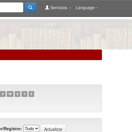
Servicios
Language
V
W
X
Y
Z
r/Registro: