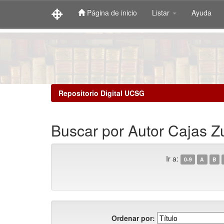
Página de inicio
Listar
Ayuda
Skip
navigation
Repositorio Digital UCSG
Buscar por Autor Cajas Zu
Ir a:
0-9
A
B
Ordenar por: