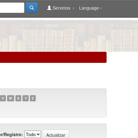
Servicios
Language
V
W
X
Y
Z
r/Registro: