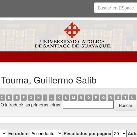
 Touma, Guillermo Salib
C
D
E
F
G
H
I
J
K
L
M
N
O
P
Q
R
S
T
U
O introducir las primeras letras:
En orden:
Resultados por página
Auto