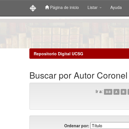
Página de inicio
Listar
Ayuda
Skip
navigation
Repositorio Digital UCSG
Buscar por Autor Coronel
Ir a:
0-9
A
B
Ordenar por: