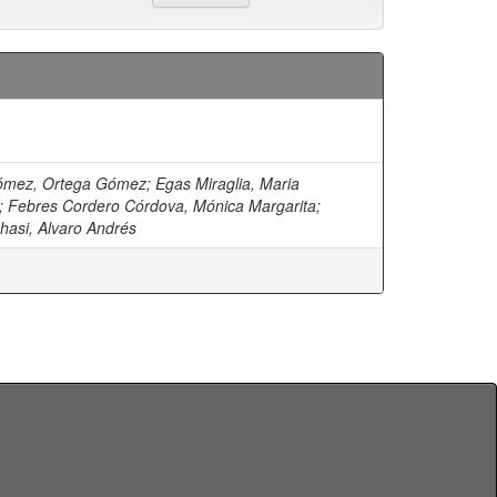
ómez, Ortega Gómez
;
Egas Miraglia, Maria
;
Febres Cordero Córdova, Mónica Margarita
;
asi, Alvaro Andrés