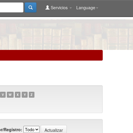
Servicios
Language
V
W
X
Y
Z
r/Registro: