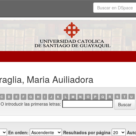
aglia, Maria Auiliadora
C
D
E
F
G
H
I
J
K
L
M
N
O
P
Q
R
S
T
U
O introducir las primeras letras:
En orden:
Resultados por página
Auto