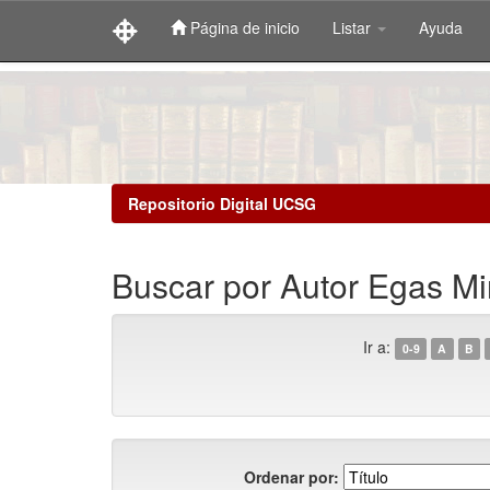
Página de inicio
Listar
Ayuda
Skip
navigation
Repositorio Digital UCSG
Buscar por Autor Egas Mir
Ir a:
0-9
A
B
Ordenar por: