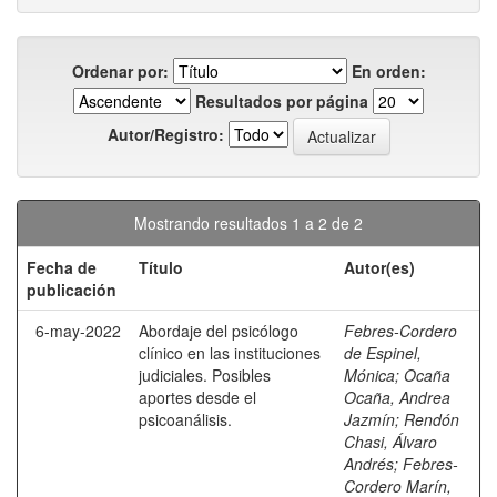
Ordenar por:
En orden:
Resultados por página
Autor/Registro:
Mostrando resultados 1 a 2 de 2
Fecha de
Título
Autor(es)
publicación
6-may-2022
Abordaje del psicólogo
Febres-Cordero
clínico en las instituciones
de Espinel,
judiciales. Posibles
Mónica
;
Ocaña
aportes desde el
Ocaña, Andrea
psicoanálisis.
Jazmín
;
Rendón
Chasi, Álvaro
Andrés
;
Febres-
Cordero Marín,