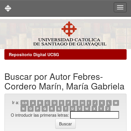
Skip
navigation
Repositorio Digital UCSG
Buscar por Autor Febres-
Cordero Marín, María Gabriela
Ir a:
0-9
A
B
C
D
E
F
G
H
I
J
K
L
M
N
O
P
Q
R
S
T
U
V
W
X
Y
Z
O introducir las primeras letras: