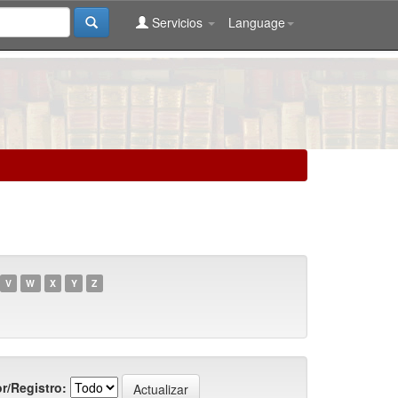
Servicios
Language
V
W
X
Y
Z
r/Registro: