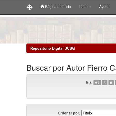
Página de inicio
Listar
Ayuda
Skip
navigation
Repositorio Digital UCSG
Buscar por Autor Fierro 
Ir a:
0-9
A
B
Ordenar por: