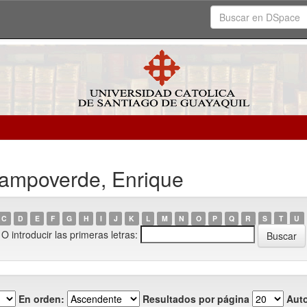
Campoverde, Enrique
C
D
E
F
G
H
I
J
K
L
M
N
O
P
Q
R
S
T
U
O introducir las primeras letras:
En orden:
Resultados por página
Auto