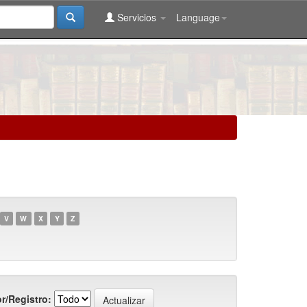
Servicios
Language
V
W
X
Y
Z
r/Registro: