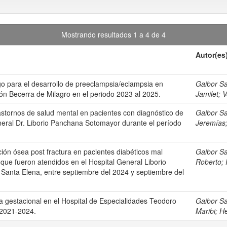
Mostrando resultados 1 a 4 de 4
Autor(es
o para el desarrollo de preeclampsia/eclampsia en
Gaibor S
ón Becerra de Milagro en el periodo 2023 al 2025.
Jamilet
;
V
astornos de salud mental en pacientes con diagnóstico de
Gaibor S
eneral Dr. Liborio Panchana Sotomayor durante el período
Jeremías
ción ósea post fractura en pacientes diabéticos mal
Gaibor S
que fueron atendidos en el Hospital General Liborio
Roberto
;
Santa Elena, entre septiembre del 2024 y septiembre del
ca gestacional en el Hospital de Especialidades Teodoro
Gaibor S
 2021-2024.
Maribi
;
He