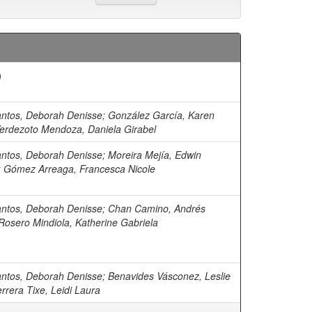
)
antos, Deborah Denisse
;
González García, Karen
erdezoto Mendoza, Daniela Girabel
antos, Deborah Denisse
;
Moreira Mejía, Edwin
;
Gómez Arreaga, Francesca Nicole
antos, Deborah Denisse
;
Chan Camino, Andrés
Rosero Mindiola, Katherine Gabriela
antos, Deborah Denisse
;
Benavides Vásconez, Leslie
rrera Tixe, Leidi Laura