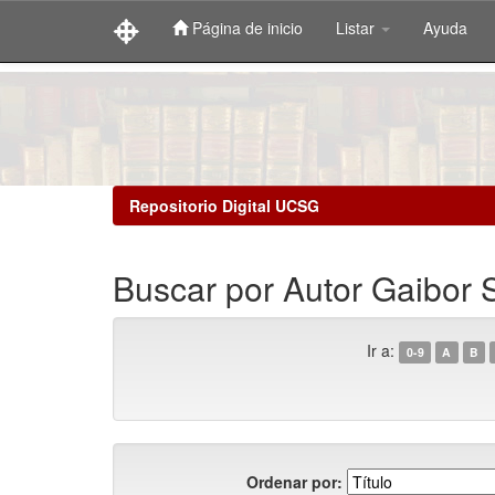
Página de inicio
Listar
Ayuda
Skip
navigation
Repositorio Digital UCSG
Buscar por Autor Gaibor
Ir a:
0-9
A
B
Ordenar por: