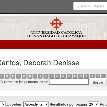
 Santos, Deborah Denisse
C
D
E
F
G
H
I
J
K
L
M
N
O
P
Q
R
S
T
U
O introducir las primeras letras:
En orden:
Resultados por página
Auto