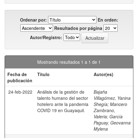
Ordenar por:
En orden:
Resultados por página
Autor/Registro:
Mostrando resultados 1 a 1 de 1
Fecha de
Título
Autor(es)
publicación
24-feb-2022
Análisis de la gestión de
Bajaña
talento humano del sector
Villagómez, Yanina
hotelero ante la pandemia
Shegía
;
Mancero
COVID 19 en Guayaquil.
Zambrano,
Valeria
;
García
Paguay, Geovanna
Mylena