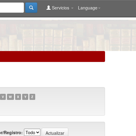
Servicios
Language
V
W
X
Y
Z
r/Registro: