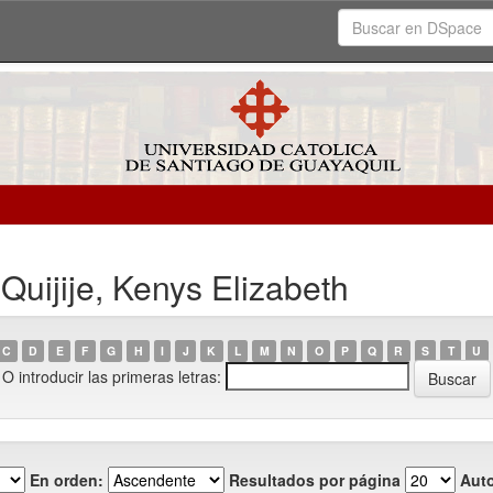
Quijije, Kenys Elizabeth
C
D
E
F
G
H
I
J
K
L
M
N
O
P
Q
R
S
T
U
O introducir las primeras letras:
En orden:
Resultados por página
Auto