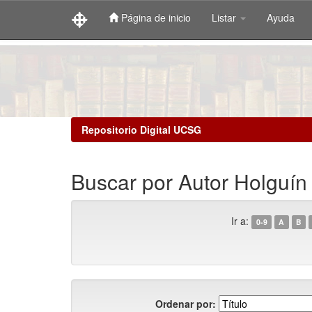
Página de inicio
Listar
Ayuda
Skip
navigation
Repositorio Digital UCSG
Buscar por Autor Holguín 
Ir a:
0-9
A
B
Ordenar por: