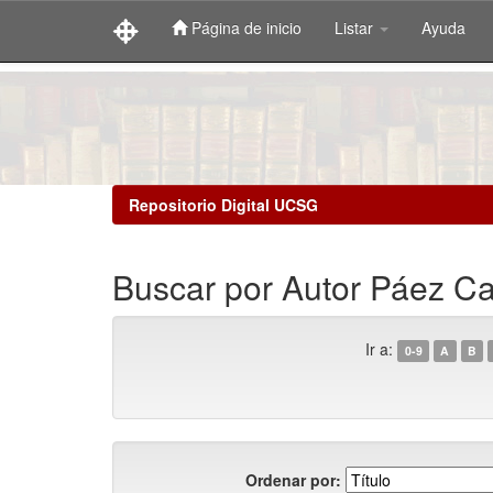
Página de inicio
Listar
Ayuda
Skip
navigation
Repositorio Digital UCSG
Buscar por Autor Páez Ca
Ir a:
0-9
A
B
Ordenar por: