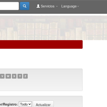
Servicios
Language
V
W
X
Y
Z
r/Registro: