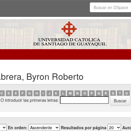
brera, Byron Roberto
C
D
E
F
G
H
I
J
K
L
M
N
O
P
Q
R
S
T
U
O introducir las primeras letras:
En orden:
Resultados por página
Auto