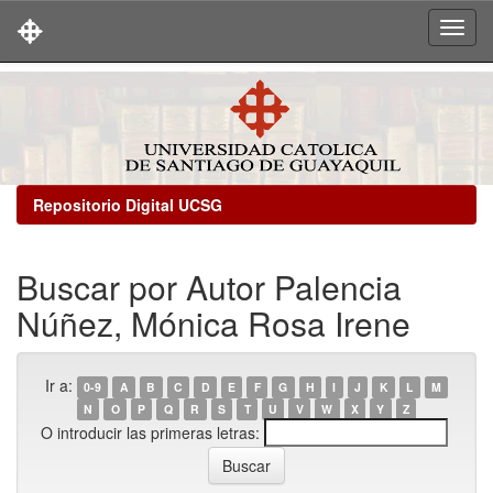
Skip
navigation
Repositorio Digital UCSG
Buscar por Autor Palencia
Núñez, Mónica Rosa Irene
Ir a:
0-9
A
B
C
D
E
F
G
H
I
J
K
L
M
N
O
P
Q
R
S
T
U
V
W
X
Y
Z
O introducir las primeras letras: