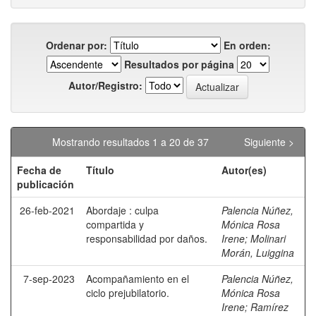
Ordenar por:
En orden:
Resultados por página
Autor/Registro:
Mostrando resultados 1 a 20 de 37
Siguiente >
Fecha de
Título
Autor(es)
publicación
26-feb-2021
Abordaje : culpa
Palencia Núñez,
compartida y
Mónica Rosa
responsabilidad por daños.
Irene
;
Molinari
Morán, Luiggina
7-sep-2023
Acompañamiento en el
Palencia Núñez,
ciclo prejubilatorio.
Mónica Rosa
Irene
;
Ramírez