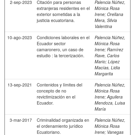
2-sep-2023
Citación para personas
Palencia Núñez,
extranjeras residentes en el
Mónica Rosa
exterior sometidas a la
Irene
;
Orellana
justicia ecuatoriana.
Mera, Silvia
Valentina
10-ago-2023
Condiciones laborales en el
Palencia Núñez,
Ecuador sector
Mónica Rosa
camaronero, un caso de
Irene
;
Ramírez
estudio : la tercerización.
Rave, Carlos
Mario
;
López
Macías, Lidia
Margarita
13-sep-2021
Contenidos y límites del
Palencia Núñez,
concepto de no
Mónica Rosa
revictimización en el
Irene
;
Aguilera
Ecuador.
Mendoza, Luisa
María
3-mar-2017
Criminalidad organizada en
Palencia Núñez,
el ordenamiento jurídico
Mónica Rosa
Ecuatoriano.
Irene
;
Vanegas