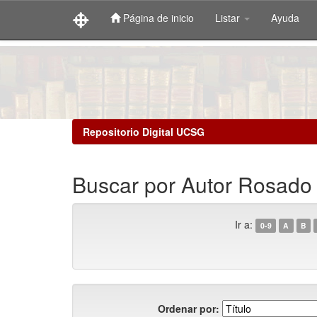
Página de inicio
Listar
Ayuda
Skip
navigation
Repositorio Digital UCSG
Buscar por Autor Rosado 
Ir a:
0-9
A
B
Ordenar por: