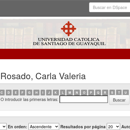
Rosado, Carla Valeria
C
D
E
F
G
H
I
J
K
L
M
N
O
P
Q
R
S
T
U
O introducir las primeras letras:
En orden:
Resultados por página
Auto