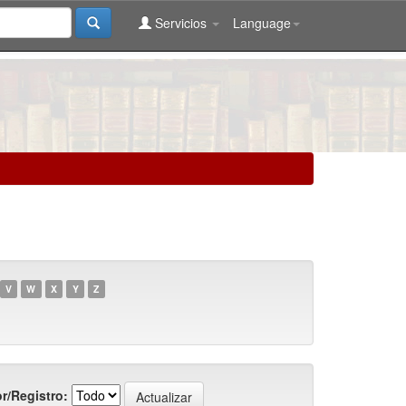
Servicios
Language
V
W
X
Y
Z
r/Registro: