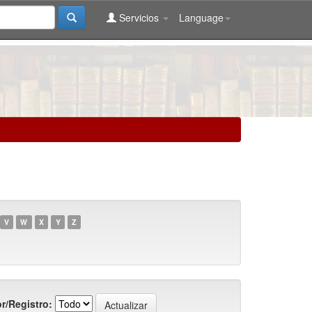
Servicios
Language
V
W
X
Y
Z
r/Registro: