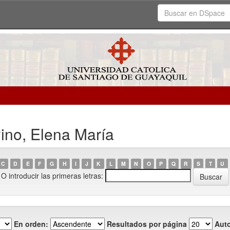
ino, Elena María
C
D
E
F
G
H
I
J
K
L
M
N
O
P
Q
R
S
T
U
O introducir las primeras letras:
En orden:
Resultados por página
Auto