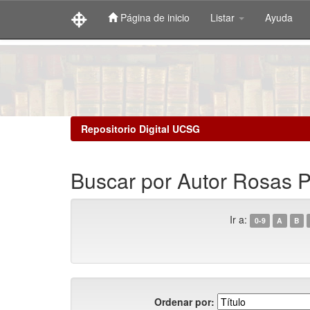
Página de inicio
Listar
Ayuda
Skip
navigation
Repositorio Digital UCSG
Buscar por Autor Rosas P
Ir a:
0-9
A
B
Ordenar por: