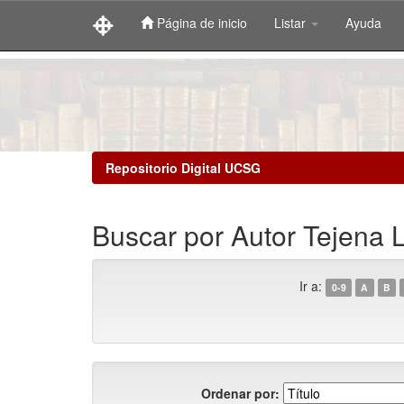
Página de inicio
Listar
Ayuda
Skip
navigation
Repositorio Digital UCSG
Buscar por Autor Tejena 
Ir a:
0-9
A
B
Ordenar por: