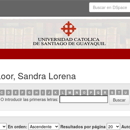
Loor, Sandra Lorena
C
D
E
F
G
H
I
J
K
L
M
N
O
P
Q
R
S
T
U
O introducir las primeras letras:
En orden:
Resultados por página
Auto