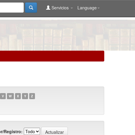
Servicios
Language
V
W
X
Y
Z
r/Registro: