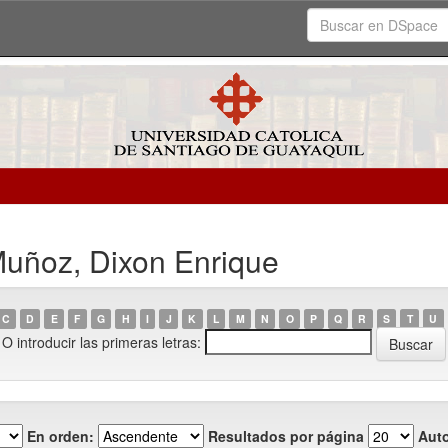
Muñoz, Dixon Enrique
C
D
E
F
G
H
I
J
K
L
M
N
O
P
Q
R
S
T
U
O introducir las primeras letras:
En orden:
Resultados por página
Auto