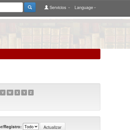
Servicios
Language
V
W
X
Y
Z
r/Registro: