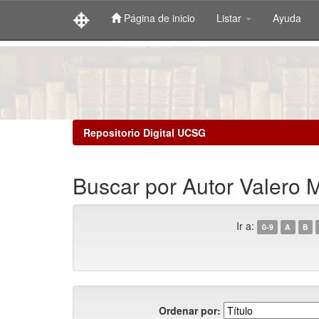
Página de inicio
Listar
Ayuda
Skip
navigation
Repositorio Digital UCSG
Buscar por Autor Valero 
Ir a:
0-9
A
B
Ordenar por: