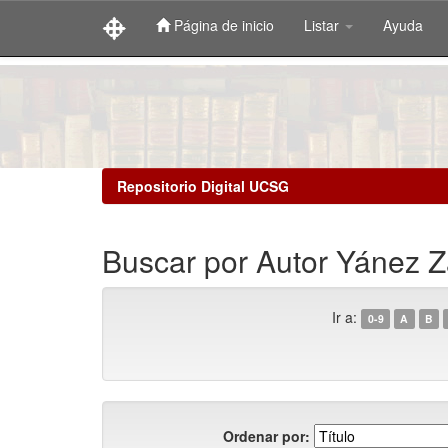
Página de inicio
Listar
Ayuda
Skip
navigation
Repositorio Digital UCSG
Buscar por Autor Yánez Z
Ir a:
0-9
A
B
Ordenar por: