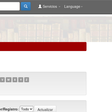
Servicios
Language
V
W
X
Y
Z
r/Registro: