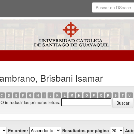
ambrano, Brisbani Isamar
C
D
E
F
G
H
I
J
K
L
M
N
O
P
Q
R
S
T
U
O introducir las primeras letras:
En orden:
Resultados por página
Auto