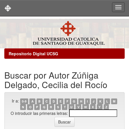
Skip
navigation
Repositorio Digital UCSG
Buscar por Autor Zúñiga
Delgado, Cecilia del Rocío
Ir a:
0-9
A
B
C
D
E
F
G
H
I
J
K
L
M
N
O
P
Q
R
S
T
U
V
W
X
Y
Z
O introducir las primeras letras: