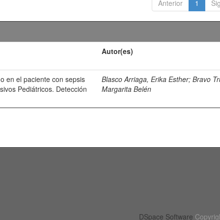
Anterior
1
Si
Autor(es)
o en el paciente con sepsis
Blasco Arriaga, Erika Esther
;
Bravo Tru
sivos Pediátricos. Detección
Margarita Belén
DSpace Software
Copyrig