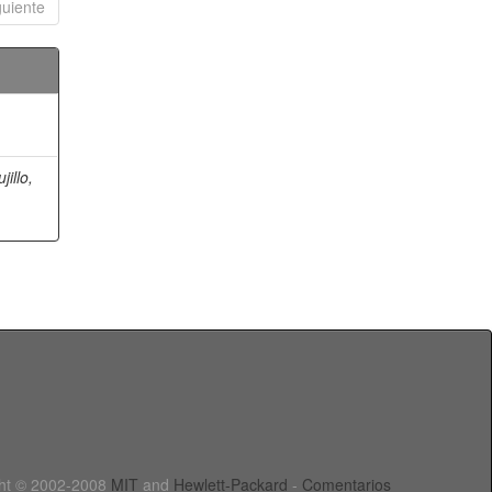
guiente
jillo,
ht © 2002-2008
MIT
and
Hewlett-Packard
-
Comentarios