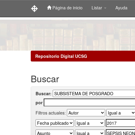
Página de inicio
Listar
Ayuda
Skip
navigation
Repositorio Digital UCSG
Buscar
Buscar:
por
Filtros actuales: