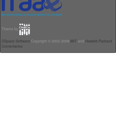
Theme by
DSpace Software
Copyright © 2002-2008
MIT
and
Hewlett-Packard
-
Comentarios