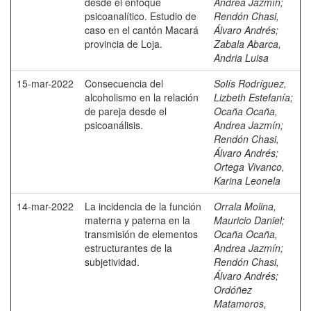
desde el enfoque
Andrea Jazmín
;
psicoanalítico. Estudio de
Rendón Chasi,
caso en el cantón Macará
Álvaro Andrés
;
provincia de Loja.
Zabala Abarca,
Andria Luisa
15-mar-2022
Consecuencia del
Solís Rodríguez,
alcoholismo en la relación
Lizbeth Estefanía
;
de pareja desde el
Ocaña Ocaña,
psicoanálisis.
Andrea Jazmín
;
Rendón Chasi,
Álvaro Andrés
;
Ortega Vivanco,
Karina Leonela
14-mar-2022
La incidencia de la función
Orrala Molina,
materna y paterna en la
Mauricio Daniel
;
transmisión de elementos
Ocaña Ocaña,
estructurantes de la
Andrea Jazmín
;
subjetividad.
Rendón Chasi,
Álvaro Andrés
;
Ordóñez
Matamoros,