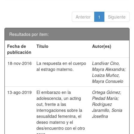
Anterior
1
Siguiente
Resultados por ítem:
Fecha de
Título
Autor(es)
publicación
18-nov-2016
La respuesta en el cuerpo
Landívar Cino,
al estrago materno.
Mayra Alexandra
;
Loaiza Muñoz,
Mayra Consuelo
13-ago-2019
El embarazo en la
Ortega Gómez,
adolescencia, un acting
Piedad María
;
out, frente a las
Rodríguez
interrogaciones sobre la
Jaramillo, Sonia
sexualidad femenina, el
Josefina
deseo materno y el
des/encuentro con el otro