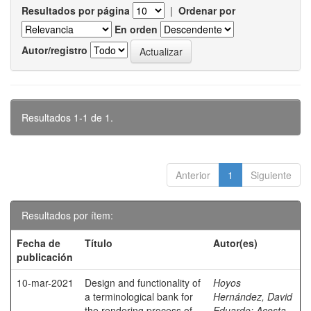
Resultados por página
|
Ordenar por
En orden
Autor/registro
Resultados 1-1 de 1.
Anterior
1
Siguiente
Resultados por ítem:
Fecha de
Título
Autor(es)
publicación
10-mar-2021
Design and functionality of
Hoyos
a terminological bank for
Hernández, David
the rendering process of
Eduardo
;
Acosta