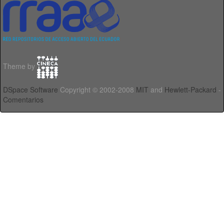
Theme by
DSpace Software
Copyright © 2002-2008
MIT
and
Hewlett-Packard
-
Comentarios