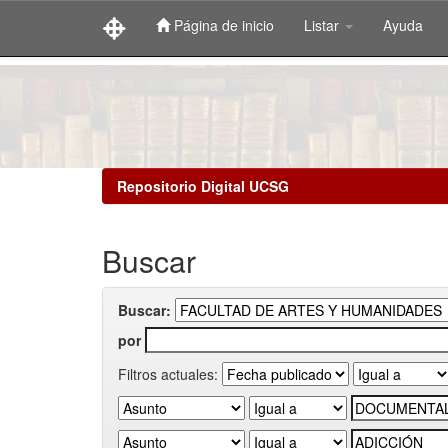
Página de inicio
Listar
Ayuda
Skip
navigation
Repositorio Digital UCSG
Buscar
Buscar:
por
Filtros actuales: