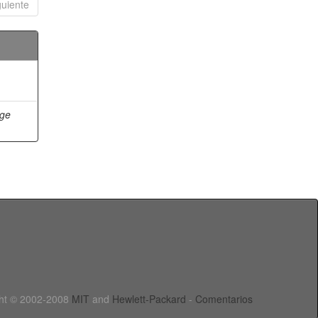
guiente
nge
ht © 2002-2008
MIT
and
Hewlett-Packard
-
Comentarios