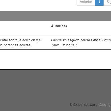
Anterior
1
Si
Autor(es)
ental sobre la adicción y su
García Velásquez, María Emilia
;
Stre
de personas adictas.
Torre, Peter Paul
DSpace Software
Copyrig