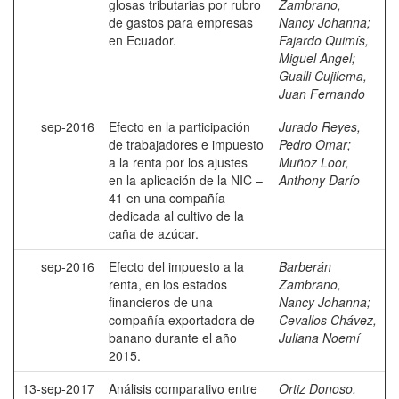
glosas tributarias por rubro
Zambrano,
de gastos para empresas
Nancy Johanna
;
en Ecuador.
Fajardo Quimís,
Miguel Angel
;
Gualli Cujilema,
Juan Fernando
sep-2016
Efecto en la participación
Jurado Reyes,
de trabajadores e impuesto
Pedro Omar
;
a la renta por los ajustes
Muñoz Loor,
en la aplicación de la NIC –
Anthony Darío
41 en una compañía
dedicada al cultivo de la
caña de azúcar.
sep-2016
Efecto del impuesto a la
Barberán
renta, en los estados
Zambrano,
financieros de una
Nancy Johanna
;
compañía exportadora de
Cevallos Chávez,
banano durante el año
Juliana Noemí
2015.
13-sep-2017
Análisis comparativo entre
Ortiz Donoso,