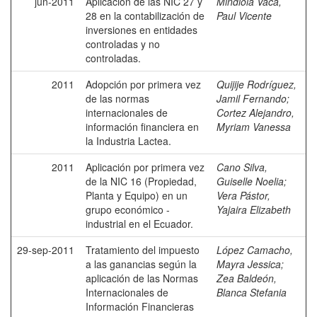
jun-2011
Aplicación de las NIC 27 y
Mindiola Vaca,
28 en la contabilización de
Paul Vicente
inversiones en entidades
controladas y no
controladas.
2011
Adopción por primera vez
Quijije Rodríguez,
de las normas
Jamil Fernando
;
internacionales de
Cortez Alejandro,
información financiera en
Myriam Vanessa
la Industria Lactea.
2011
Aplicación por primera vez
Cano Silva,
de la NIC 16 (Propiedad,
Guiselle Noelia
;
Planta y Equipo) en un
Vera Pástor,
grupo económico -
Yajaira Elizabeth
industrial en el Ecuador.
29-sep-2011
Tratamiento del impuesto
López Camacho,
a las ganancias según la
Mayra Jessica
;
aplicación de las Normas
Zea Baldeón,
Internacionales de
Blanca Stefania
Información Financieras