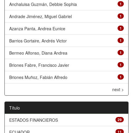
Anchaluisa Guzmán, Debbie Sophia
1
Andrade Jiménez, Miguel Gabriel
1
Azanza Panta, Andrea Eunice
1
Barrios Gortaire, Andrés Victor
1
Bermeo Alfonso, Diana Andrea
1
Briones Fabre, Francisco Javier
1
Briones Muñoz, Fabián Alfredo
1
next >
Título
ESTADOS FINANCIEROS
29
ECUADOR
11