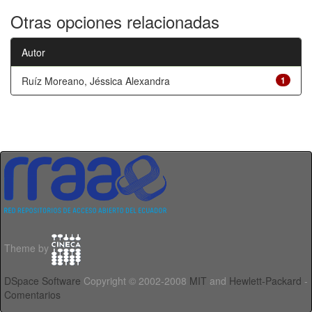
Otras opciones relacionadas
Autor
Ruíz Moreano, Jéssica Alexandra
1
Theme by
DSpace Software
Copyright © 2002-2008
MIT
and
Hewlett-Packard
-
Comentarios