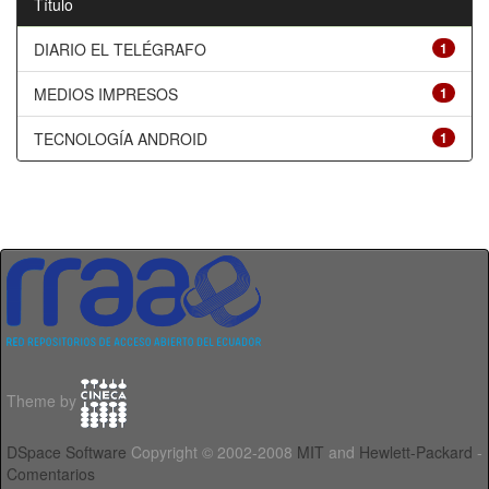
Título
DIARIO EL TELÉGRAFO
1
MEDIOS IMPRESOS
1
TECNOLOGÍA ANDROID
1
Theme by
DSpace Software
Copyright © 2002-2008
MIT
and
Hewlett-Packard
-
Comentarios