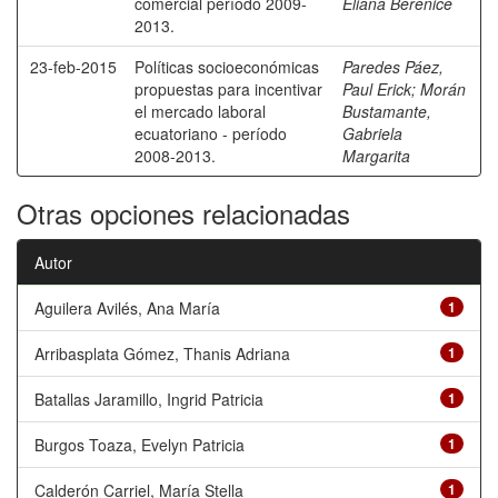
comercial período 2009-
Eliana Berenice
2013.
23-feb-2015
Políticas socioeconómicas
Paredes Páez,
propuestas para incentivar
Paul Erick
;
Morán
el mercado laboral
Bustamante,
ecuatoriano - período
Gabriela
2008-2013.
Margarita
Otras opciones relacionadas
Autor
Aguilera Avilés, Ana María
1
Arribasplata Gómez, Thanis Adriana
1
Batallas Jaramillo, Ingrid Patricia
1
Burgos Toaza, Evelyn Patricia
1
Calderón Carriel, María Stella
1