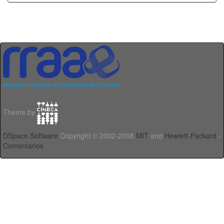
Theme by
DSpace Software
Copyright © 2002-2008
MIT
and
Hewlett-Packard
-
Comentarios