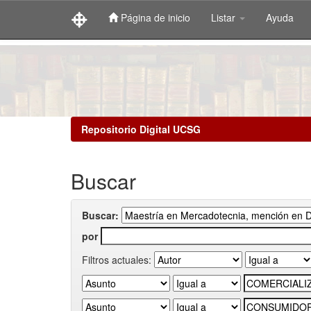
Página de inicio
Listar
Ayuda
Skip
navigation
Repositorio Digital UCSG
Buscar
Buscar:
por
Filtros actuales: