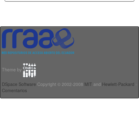
Theme by
DSpace Software
Copyright © 2002-2008
MIT
and
Hewlett-Packard
-
Comentarios