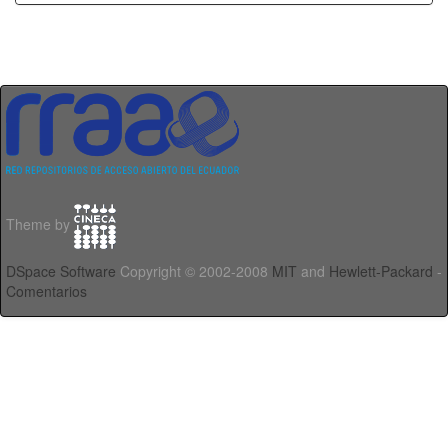
Theme by
DSpace Software
Copyright © 2002-2008
MIT
and
Hewlett-Packard
-
Comentarios