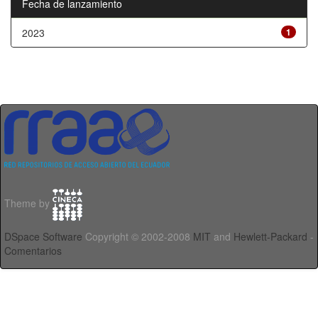
Fecha de lanzamiento
2023
1
Theme by
DSpace Software
Copyright © 2002-2008
MIT
and
Hewlett-Packard
-
Comentarios