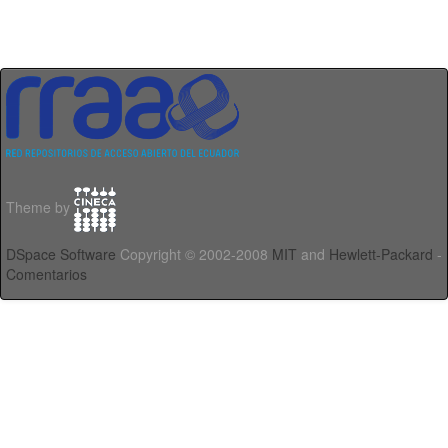
Theme by
DSpace Software
Copyright © 2002-2008
MIT
and
Hewlett-Packard
-
Comentarios