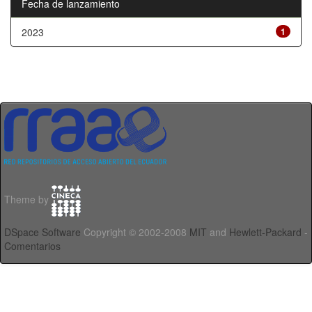
Fecha de lanzamiento
2023
1
Theme by
DSpace Software
Copyright © 2002-2008
MIT
and
Hewlett-Packard
-
Comentarios