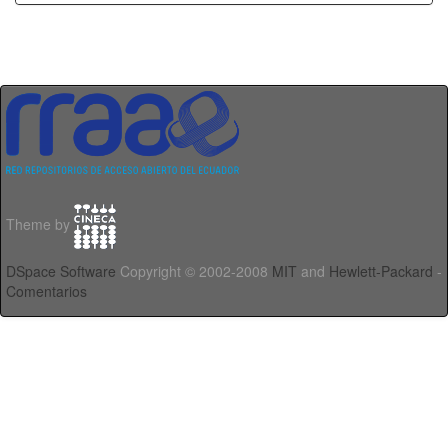
Theme by
DSpace Software
Copyright © 2002-2008
MIT
and
Hewlett-Packard
-
Comentarios