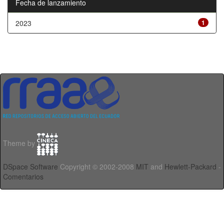
Fecha de lanzamiento
2023
1
Theme by
DSpace Software
Copyright © 2002-2008
MIT
and
Hewlett-Packard
-
Comentarios