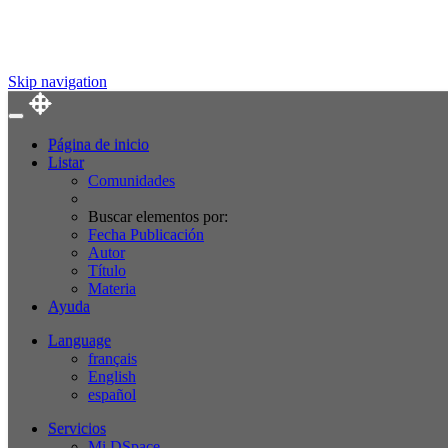
Skip navigation
Página de inicio
Listar
Comunidades
Buscar elementos por:
Fecha Publicación
Autor
Título
Materia
Ayuda
Language
français
English
español
Servicios
Mi DSpace