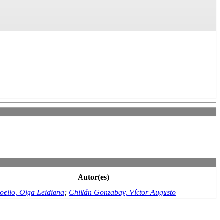
Autor(es)
ello, Olga Leidiana
;
Chillán Gonzabay, Víctor Augusto