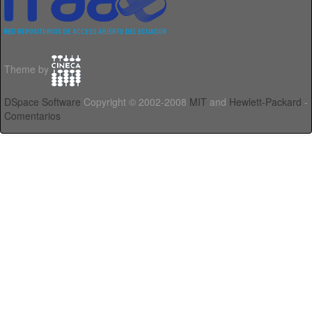
Theme by
DSpace Software
Copyright © 2002-2008
MIT
and
Hewlett-Packard
-
Comentarios