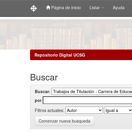
Página de inicio
Listar
Ayuda
Skip
navigation
Repositorio Digital UCSG
Buscar
Buscar:
por
Filtros actuales:
Comenzar nueva busqueda