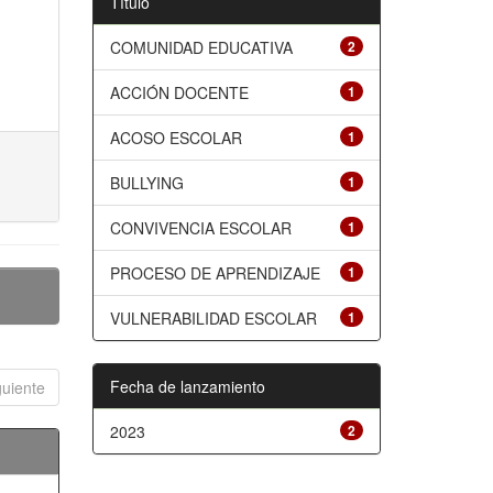
Título
COMUNIDAD EDUCATIVA
2
ACCIÓN DOCENTE
1
ACOSO ESCOLAR
1
BULLYING
1
CONVIVENCIA ESCOLAR
1
PROCESO DE APRENDIZAJE
1
VULNERABILIDAD ESCOLAR
1
Fecha de lanzamiento
guiente
2023
2