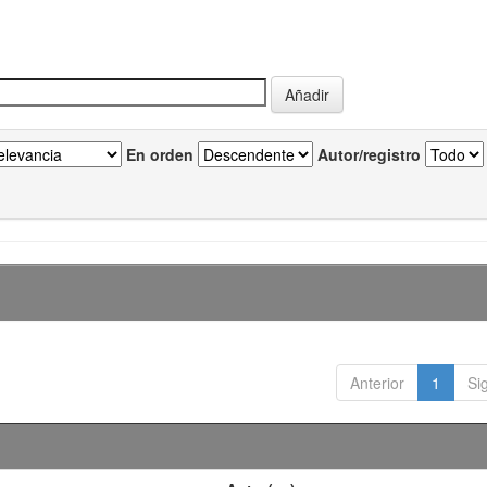
En orden
Autor/registro
Anterior
1
Si