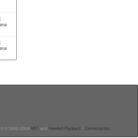
s
;
iana
s
;
iana
ht © 2002-2008
MIT
and
Hewlett-Packard
-
Comentarios