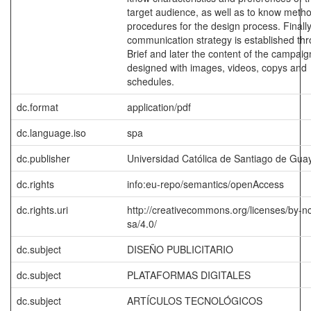
target audience, as well as to know meth
procedures for the design process. Finally
communication strategy is established th
Brief and later the content of the campaig
designed with images, videos, copys and
schedules.
dc.format
application/pdf
dc.language.iso
spa
dc.publisher
Universidad Católica de Santiago de Guay
dc.rights
info:eu-repo/semantics/openAccess
dc.rights.uri
http://creativecommons.org/licenses/by-n
sa/4.0/
dc.subject
DISEÑO PUBLICITARIO
dc.subject
PLATAFORMAS DIGITALES
dc.subject
ARTÍCULOS TECNOLÓGICOS