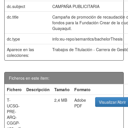
dc.subject
CAMPAÑA PUBLICITARIA
dc.title
Campaña de promoción de recaudación 
fondos para la Fundación Crear de la ciu
Guayaquil.
dc.type
info:eu-repo/semantics/bachelorThesis
Aparece en las
Trabajos de Titulación - Carrera de Gestió
colecciones:
Ficheros en este ítem:
Fichero
Descripción
Tamaño
Formato
T-
2,4 MB
Adobe
Visualizar/Abrir
UCSG-
PDF
PRE-
ARQ-
CGGP-