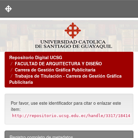
Skip
navigation
Repositorio Digital UCSG
FACULTAD DE ARQUITECTURA Y DISEÑO
Carrera de Gestión Gráfica Publicitaria
Trabajos de Titulación - Carrera de Gestión Gráfica
Publicitaria
Por favor, use este identificador para citar o enlazar este
ítem:
http://repositorio.ucsg.edu.ec/handle/3317/18414
Registro completo de metadatos