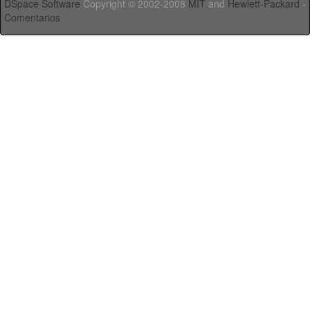
DSpace Software
Copyright © 2002-2008
MIT
and
Hewlett-Packard
-
Comentarios