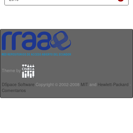
Theme by
DSpace Software
Copyright © 2002-2008
MIT
and
Hewlett-Packard
-
Comentarios