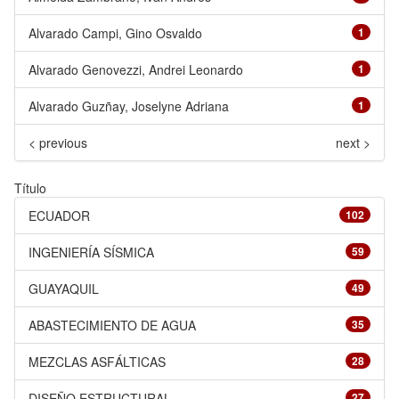
Alvarado Campi, Gino Osvaldo
1
Alvarado Genovezzi, Andrei Leonardo
1
Alvarado Guzñay, Joselyne Adriana
1
< previous
next >
Título
ECUADOR
102
INGENIERÍA SÍSMICA
59
GUAYAQUIL
49
ABASTECIMIENTO DE AGUA
35
MEZCLAS ASFÁLTICAS
28
DISEÑO ESTRUCTURAL
27