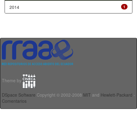
2014
1
Theme by
DSpace Software
Copyright © 2002-2008
MIT
and
Hewlett-Packard
-
Comentarios