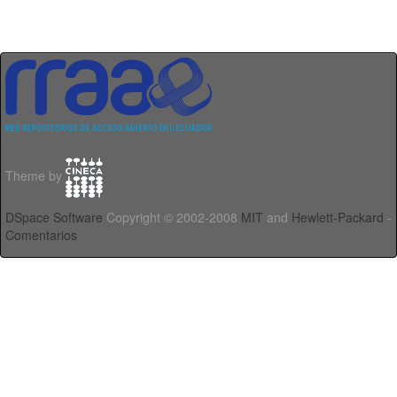
Theme by
DSpace Software
Copyright © 2002-2008
MIT
and
Hewlett-Packard
-
Comentarios