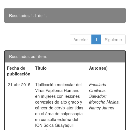
Resultados 1-1 de 1.
Anterior
1
Siguiente
Resultados por ítem:
Fecha de
Título
Autor(es)
publicación
21-abr-2015
Tipificación molecular del
Encalada
Virus Papiloma Humano
Orellana,
en mujeres con lesiones
Salvador
;
cervicales de alto grado y
Morocho Molina,
cáncer de cérvix atentidas
Nancy Jannet
en el área de colposcopía
en consulta externa del
ION Solca Guayaquil,